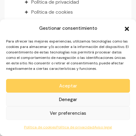
Política de privacidad
Política de cookies
Quién somos
Gestionar consentimiento
Para ofrecer las mejores experiencias, utilizamos tecnologías como las
Contacto
cookies para almacenar y/o acceder a la información del dispositivo. El
consentimiento de estas tecnologías nos permitirá procesar datos
casasdemadrona@hotmail.com
como el comportamiento de navegación o las identificaciones únicas
604469789
en este sitio. No consentir o retirar el consentimiento, puede afectar
negativamente a ciertas características y funciones.
Aceptar
Copyright © 2024 –
Web design by Xufa Studio
Denegar
SÍGUENOS
Ver preferencias
Política de cookies
Política de privacidad
Aviso legal